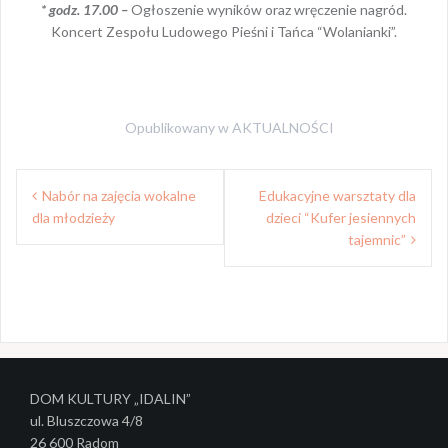
* godz. 17.00 –
Ogłoszenie wyników oraz wręczenie nagród.
Koncert Zespołu Ludowego Pieśni i Tańca “Wolanianki”.
Opublikowany w
AKTUALNOŚCI
Z
Nabór na zajęcia wokalne
Edukacyjne warsztaty dla
dla młodzieży
dzieci “Kufer jesiennych
o
tajemnic”
b
a
c
z
w
DOM KULTURY „IDALIN”
ul. Bluszczowa 4/8
p
26 600 Radom