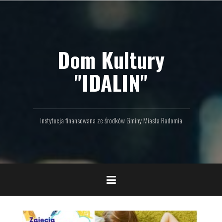
P
r
z
e
Dom Kultury
j
d
ź
"IDALIN"
d
o
t
r
Instytucja finansowana ze środków Gminy Miasta Radomia
e
ś
c
i