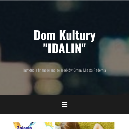
P
r
z
e
Dom Kultury
j
d
ź
"IDALIN"
d
o
t
r
Instytucja finansowana ze środków Gminy Miasta Radomia
e
ś
c
i