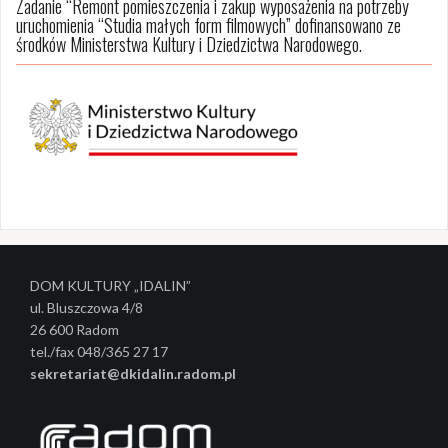
Zadanie “Remont pomieszczenia i zakup wyposażenia na potrzeby
uruchomienia “Studia małych form filmowych” dofinansowano ze
środków Ministerstwa Kultury i Dziedzictwa Narodowego.
DOM KULTURY „IDALIN”
ul. Bluszczowa 4/8
26 600 Radom
tel./fax 048/365 27 17
sekretariat@dkidalin.radom.pl