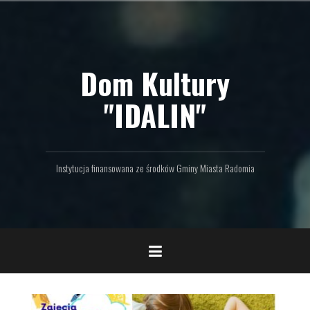
P
r
z
e
Dom Kultury
j
d
ź
"IDALIN"
d
o
t
r
Instytucja finansowana ze środków Gminy Miasta Radomia
e
ś
c
i