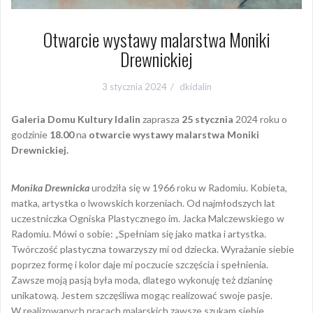
Otwarcie wystawy malarstwa Moniki
Drewnickiej
3 stycznia 2024
dkidalin
Galeria Domu Kultury Idalin
zaprasza
25 stycznia
2024 roku o
godzinie
18.00
na
otwarcie wystawy malarstwa Moniki
Drewnickiej.
Monika Drewnicka
urodziła się w 1966 roku w Radomiu. Kobieta,
matka, artystka o lwowskich korzeniach. Od najmłodszych lat
uczestniczka Ogniska Plastycznego im. Jacka Malczewskiego w
Radomiu. Mówi o sobie: „Spełniam się jako matka i artystka.
Twórczość plastyczna towarzyszy mi od dziecka. Wyrażanie siebie
poprzez formę i kolor daje mi poczucie szczęścia i spełnienia.
Zawsze moją pasją była moda, dlatego wykonuję też dzianinę
unikatową. Jestem szczęśliwa mogąc realizować swoje pasje.
W realizowanych pracach malarskich zawsze szukam siebie.