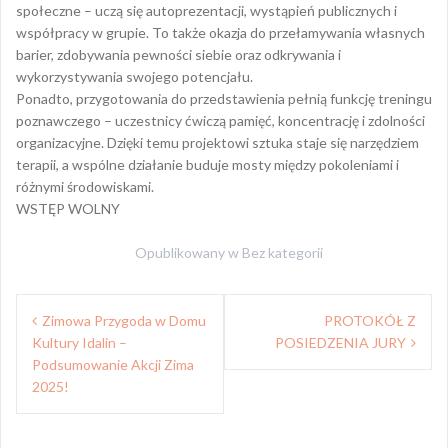
społeczne – uczą się autoprezentacji, wystąpień publicznych i
współpracy w grupie. To także okazja do przełamywania własnych
barier, zdobywania pewności siebie oraz odkrywania i
wykorzystywania swojego potencjału.
Ponadto, przygotowania do przedstawienia pełnią funkcję treningu
poznawczego – uczestnicy ćwiczą pamięć, koncentrację i zdolności
organizacyjne. Dzięki temu projektowi sztuka staje się narzędziem
terapii, a wspólne działanie buduje mosty między pokoleniami i
różnymi środowiskami.
WSTĘP WOLNY
Opublikowany w
Bez kategorii
Z
Zimowa Przygoda w Domu
PROTOKÓŁ Z
Kultury Idalin –
POSIEDZENIA JURY
o
Podsumowanie Akcji Zima
b
2025!
a