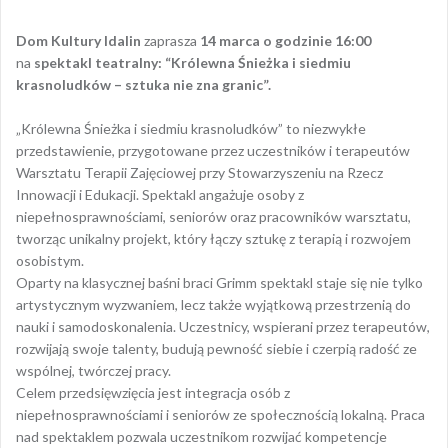
Dom Kultury Idalin
zaprasza
14 marca o godzinie 16:00
na
spektakl teatralny: “Królewna Śnieżka i siedmiu
krasnoludków – sztuka nie zna granic”.
„Królewna Śnieżka i siedmiu krasnoludków” to niezwykłe
przedstawienie, przygotowane przez uczestników i terapeutów
Warsztatu Terapii Zajęciowej przy Stowarzyszeniu na Rzecz
Innowacji i Edukacji. Spektakl angażuje osoby z
niepełnosprawnościami, seniorów oraz pracowników warsztatu,
tworząc unikalny projekt, który łączy sztukę z terapią i rozwojem
osobistym.
Oparty na klasycznej baśni braci Grimm spektakl staje się nie tylko
artystycznym wyzwaniem, lecz także wyjątkową przestrzenią do
nauki i samodoskonalenia. Uczestnicy, wspierani przez terapeutów,
rozwijają swoje talenty, budują pewność siebie i czerpią radość ze
wspólnej, twórczej pracy.
Celem przedsięwzięcia jest integracja osób z
niepełnosprawnościami i seniorów ze społecznością lokalną. Praca
nad spektaklem pozwala uczestnikom rozwijać kompetencje