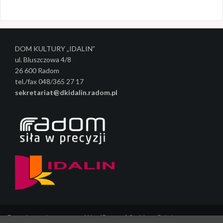
c
z
w
DOM KULTURY „IDALIN”
p
ul. Bluszczowa 4/8
i
26 600 Radom
tel./fax 048/365 27 17
s
sekretariat@dkidalin.radom.pl
y
Dumnie wspierane przez WordPressa
|
Szablon:
Oria
by