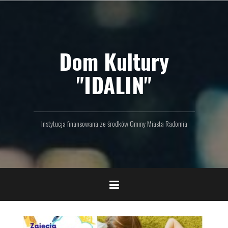
P
r
z
e
Dom Kultury
j
d
ź
"IDALIN"
d
o
t
r
Instytucja finansowana ze środków Gminy Miasta Radomia
e
ś
c
i