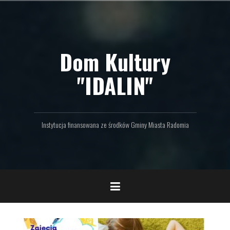
P
r
z
e
Dom Kultury
j
d
ź
"IDALIN"
d
o
t
r
Instytucja finansowana ze środków Gminy Miasta Radomia
e
ś
c
i