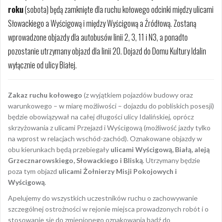
roku
(sobota) będą zamknięte dla ruchu kołowego odcinki między ulicami
Słowackiego a Wyścigową i między Wyścigową a Źródłową. Zostaną
wprowadzone objazdy dla autobusów linii 2, 3, 11 i N3, a ponadto
pozostanie utrzymany objazd dla linii 20. Dojazd do Domu Kultury Idalin
wyłącznie od ulicy Białej.
Zakaz ruchu kołowego
(z wyjątkiem pojazdów budowy oraz
warunkowego – w miarę możliwości – dojazdu do pobliskich posesji)
będzie obowiązywał na całej długości ulicy Idalińskiej, oprócz
skrzyżowania z ulicami Przejazd i Wyścigową (możliwość jazdy tylko
na wprost w relacjach wschód-zachód). Oznakowane objazdy w
obu kierunkach będą przebiegały
ulicami Wyścigową, Białą, aleją
Grzecznarowskiego, Słowackiego i Bliską
. Utrzymany będzie
poza tym objazd
ulicami Żołnierzy Misji Pokojowych i
Wyścigową
.
Apelujemy do wszystkich uczestników ruchu o zachowywanie
szczególnej ostrożności w rejonie miejsca prowadzonych robót i o
stosowanie się do zmienionego oznakowania bądź do