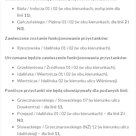
Biała / Indycza 01 i 02 (w obu kierunkach, wyłącznie dla
linii
11
);
Gałczyńskiego / Piękna 01 i 02 (w obu kierunkach, dla linii
2 i
N3
).
Zawieszone zostanie funkcjonowanie przystanków:
Rzeszowska / Idalińska 01 i 02 (w obu kierunkach).
Utrzymane będzie zawieszenie funkcjonowania przystanków:
Grzebieniowa / Źródłowa 01 i 02 (w obu kierunkach),
Idalińska / Wiertnicza 01 i 02 (w obu kierunkach),
Wiertnicza / Idalińska 02 (w kierunku ulicy Wiśniowej).
Poniższe przystanki nie będą obowiązywały dla podanych linii:
Grzecznarowskiego / Słowackiego 07 (w kierunku ulicy
Dowkontta) – dla linii
11
,
Przejazd / Idalińska 01 i 02 (w obu kierunkach) – dla linii
2 i
N3
,
Słowackiego / Grzecznarowskiego (NŻ) 12 (w kierunku ulicy
Idalińskiej) – dla linii
11
,