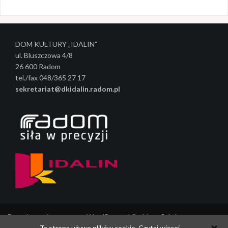
c
z
w
DOM KULTURY „IDALIN”
ul. Bluszczowa 4/8
p
26 600 Radom
i
tel./fax 048/365 27 17
sekretariat@dkidalin.radom.pl
s
y
Dumnie wspierane przez WordPressa
|
Szablon:
Oria
by
Ta strona używa plików cookie.
Czytaj więcej.
JustFreeThemes.