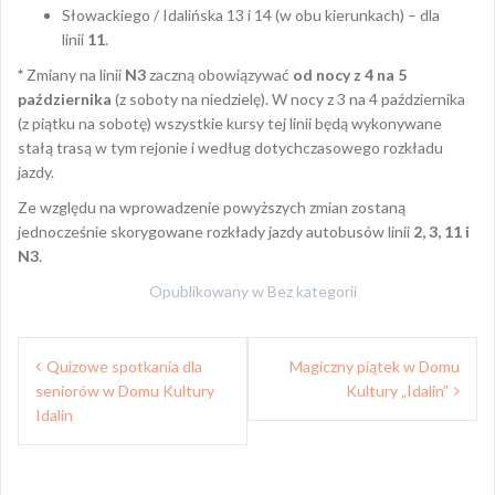
Słowackiego / Idalińska 13 i 14 (w obu kierunkach) – dla
linii
11
.
*
Zmiany na linii
N3
zaczną obowiązywać
od nocy z 4 na 5
października
(z soboty na niedzielę). W nocy z 3 na 4 października
(z piątku na sobotę) wszystkie kursy tej linii będą wykonywane
stałą trasą w tym rejonie i według dotychczasowego rozkładu
jazdy.
Ze względu na wprowadzenie powyższych zmian zostaną
jednocześnie skorygowane rozkłady jazdy autobusów linii
2, 3, 11 i
N3
.
Opublikowany w
Bez kategorii
Z
Quizowe spotkania dla
Magiczny piątek w Domu
seniorów w Domu Kultury
Kultury „Idalin”
o
Idalin
b
a