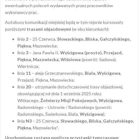
ewentualnych poleceń wydawanych przez pracowników
wykonawcy prac.
Autobusy komunikacji miejskiej będą w tym rejonie kursowały
poniższymi
trasami objazdowymi
(w obu kierunkach):
linia
2
– 25 Czerwca,
Słowackiego, Bliska, Gałczyńskiego,
Piękna
, Mazowiecka;
linia
3
– Jana Pawła II,
Wyścigowa (prosto), Przejazd,
Piękna, Mazowiecka, Wiśniowa
(powrót: Sadowa),
Wiertnicza;
linia
11
– aleja Grzecznarowskiego,
Biała, Wyścigowa
,
Przejazd, Piękna, Mazowiecka;
linia
20
– utrzymanie dotychczasowej trasy objazdowej,
obowiązującej od dnia 1 września 2025 roku:
Witkacego,
Żołnierzy Misji Pokojowych, Wyścigowa
,
Radomskiego – Ustronie / Radomskiego (powrót:
Radomskiego, Świerkowa, Biała,
Wyścigowa
);
linia
N3
– 25 Czerwca,
Słowackiego, Bliska, Gałczyńskiego,
Piękna
, Mazowiecka
*
.
Uruchomione zostaną poniższe przystanki tymczasowe: