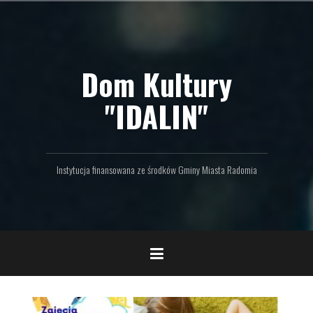
P
r
z
e
Dom Kultury
j
d
ź
"IDALIN"
d
o
t
r
Instytucja finansowana ze środków Gminy Miasta Radomia
e
ś
c
i