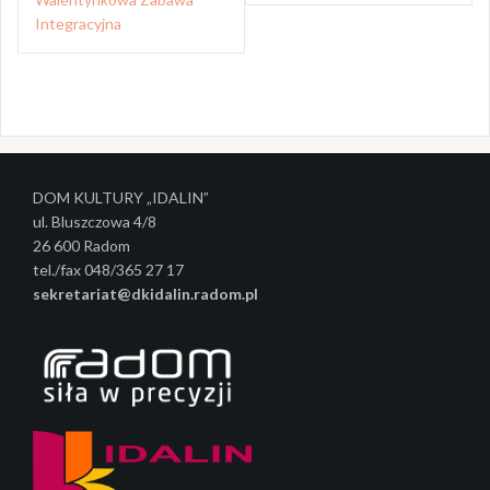
b
Integracyjna
a
c
z
w
DOM KULTURY „IDALIN”
p
ul. Bluszczowa 4/8
i
26 600 Radom
tel./fax 048/365 27 17
s
sekretariat@dkidalin.radom.pl
y