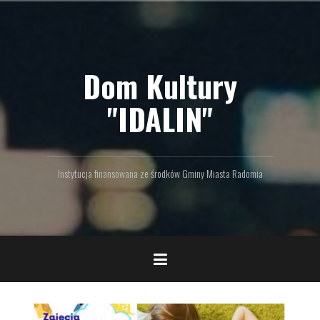
P
r
z
e
Dom Kultury
j
d
ź
"IDALIN"
d
o
t
r
Instytucja finansowana ze środków Gminy Miasta Radomia
e
ś
c
i