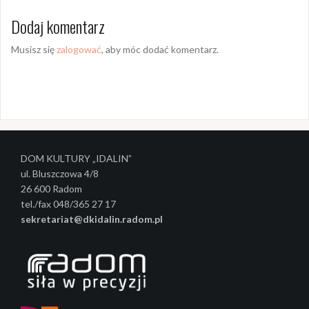
a
Dodaj komentarz
c
Musisz się
zalogować
, aby móc dodać komentarz.
z
w
p
i
s
DOM KULTURY „IDALIN”
y
ul. Bluszczowa 4/8
26 600 Radom
tel./fax 048/365 27 17
sekretariat@dkidalin.radom.pl