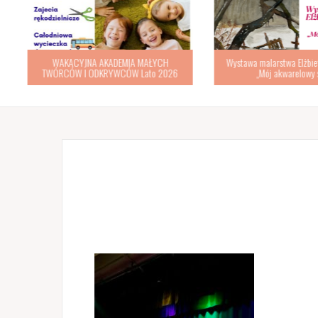
WAKACYJNA AKADEMIA MAŁYCH
Wystawa malarstwa Elżbiety
TWÓRCÓW I ODKRYWCÓW Lato 2026
„Mój akwarelowy św