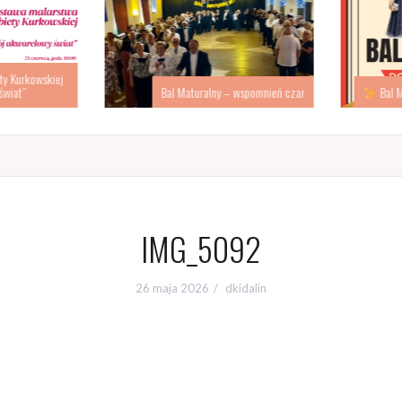
 Kurkowskiej
iat”
Bal Maturalny – wspomnień czar
Bal Ma
IMG_5092
26 maja 2026
dkidalin