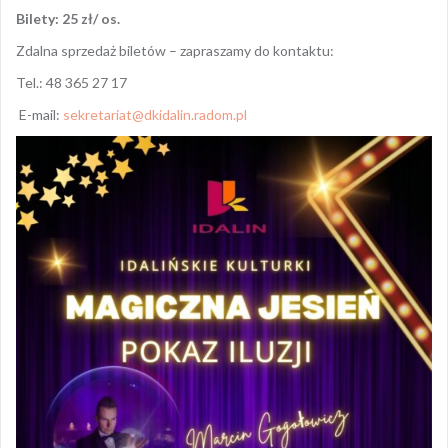
Bilety: 25 zł/ os.
Zdalna sprzedaż biletów – zapraszamy do kontaktu:
Tel.: 48 365 27 17
E-mail:
sekretariat@dkidalin.radom.pl