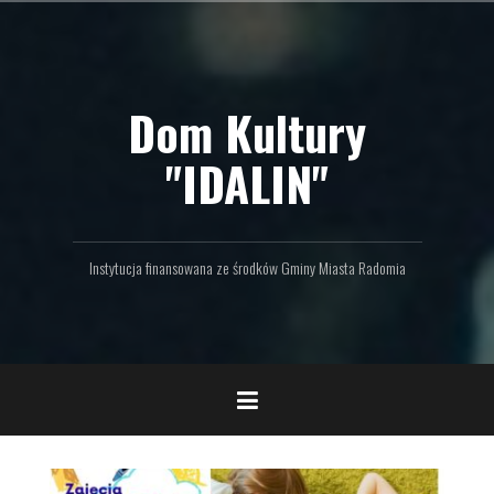
P
r
z
e
Dom Kultury
j
d
ź
"IDALIN"
d
o
t
r
Instytucja finansowana ze środków Gminy Miasta Radomia
e
ś
c
i