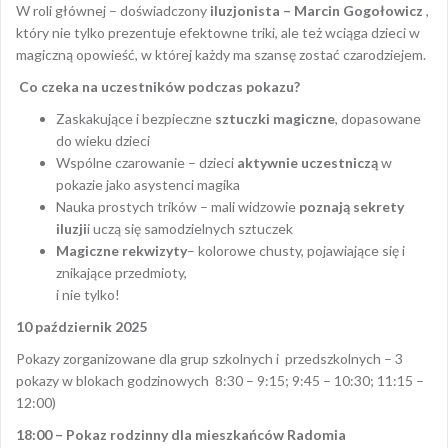
W roli głównej – doświadczony
iluzjonista – Marcin Gogołowicz
,
który nie tylko prezentuje efektowne triki, ale też wciąga dzieci w
magiczną opowieść, w której każdy ma szansę zostać czarodziejem.
Co czeka na uczestników podczas pokazu?
Zaskakujące i bezpieczne
sztuczki magiczne
, dopasowane
do wieku dzieci
Wspólne czarowanie – dzieci
aktywnie uczestniczą
w
pokazie jako asystenci magika
Nauka prostych trików – mali widzowie
poznają sekrety
iluzji
i uczą się samodzielnych sztuczek
Magiczne rekwizyty
– kolorowe chusty, pojawiające się i
znikające przedmioty,
i nie tylko!
10 październik 2025
Pokazy zorganizowane dla grup szkolnych i przedszkolnych – 3
pokazy w blokach godzinowych 8:30 – 9:15; 9:45 – 10:30; 11:15 –
12:00)
18:00 – Pokaz rodzinny dla mieszkańców Radomia