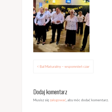
Z
Bal Maturalny – wspomnień czar
o
b
Dodaj komentarz
a
c
Musisz się
zalogować
, aby móc dodać komentarz.
z