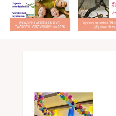
WAKACYJNA AKADEMIA MAŁYCH
Wystawa malarstwa Elżbiety
TWÓRCÓW I ODKRYWCÓW Lato 2026
„Mój akwarelowy św