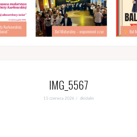
 Kurkowskiej
iat”
Bal Maturalny – wspomnień czar
Bal Ma
IMG_5567
15 czerwca 2026
dkidalin