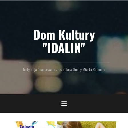
P
r
z
e
Dom Kultury
j
d
ź
"IDALIN"
d
o
t
r
Instytucja finansowana ze środków Gminy Miasta Radomia
e
ś
c
i