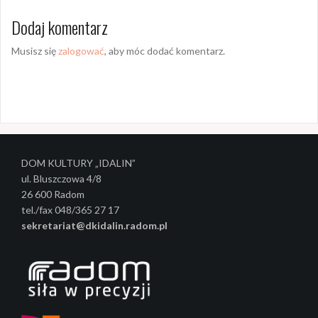
a
Dodaj komentarz
c
Musisz się
zalogować
, aby móc dodać komentarz.
z
w
p
i
s
DOM KULTURY „IDALIN”
y
ul. Bluszczowa 4/8
26 600 Radom
tel./fax 048/365 27 17
sekretariat@dkidalin.radom.pl