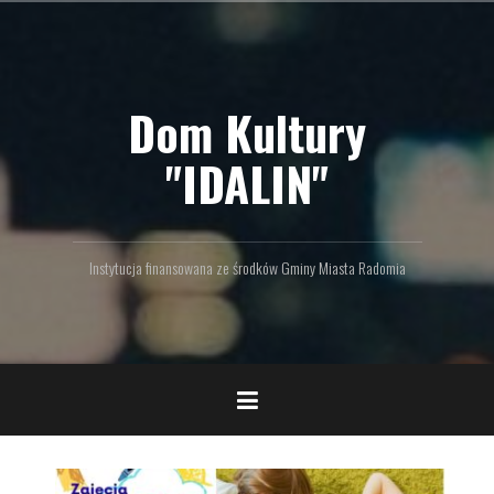
P
r
z
e
Dom Kultury
j
d
ź
"IDALIN"
d
o
t
r
Instytucja finansowana ze środków Gminy Miasta Radomia
e
ś
c
i