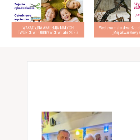
WAKACYJNA AKADEMIA MAŁYCH
Wystawa malarstwa Elżbiety
TWÓRCÓW I ODKRYWCÓW Lato 2026
„Mój akwarelowy św