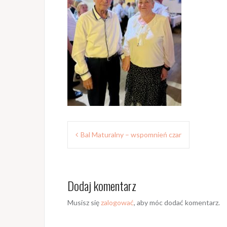
Z
Bal Maturalny – wspomnień czar
o
b
Dodaj komentarz
a
c
Musisz się
zalogować
, aby móc dodać komentarz.
z