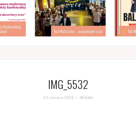
 Kurkowskiej
iat”
Bal Maturalny – wspomnień czar
Bal Ma
IMG_5532
15 czerwca 2026
dkidalin