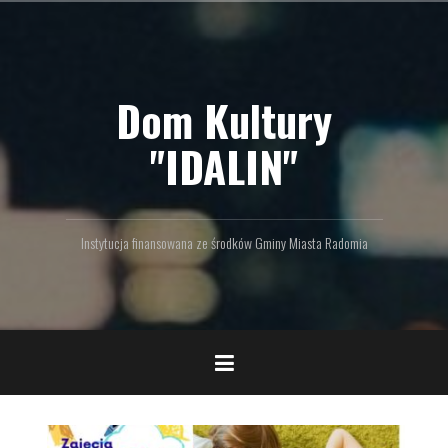
P
r
z
e
Dom Kultury
j
d
ź
"IDALIN"
d
o
t
r
Instytucja finansowana ze środków Gminy Miasta Radomia
e
ś
c
i