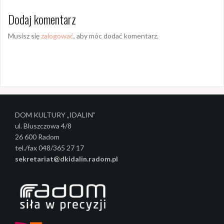
a
Dodaj komentarz
c
Musisz się
zalogować
, aby móc dodać komentarz.
z
w
p
i
s
DOM KULTURY „IDALIN”
y
ul. Bluszczowa 4/8
26 600 Radom
tel./fax 048/365 27 17
sekretariat@dkidalin.radom.pl