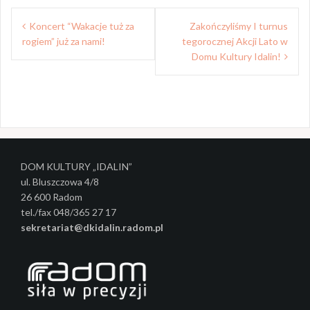
Z
Koncert “Wakacje tuż za
Zakończyliśmy I turnus
rogiem” już za nami!
tegorocznej Akcji Lato w
o
Domu Kultury Idalin!
b
a
c
z
w
DOM KULTURY „IDALIN”
ul. Bluszczowa 4/8
p
26 600 Radom
i
tel./fax 048/365 27 17
sekretariat@dkidalin.radom.pl
s
y