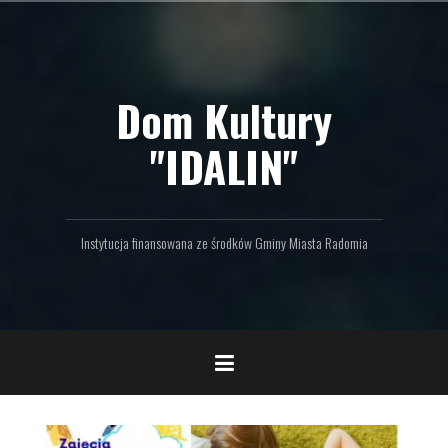
P
r
z
e
Dom Kultury
j
d
ź
"IDALIN"
d
o
t
r
Instytucja finansowana ze środków Gminy Miasta Radomia
e
ś
c
i