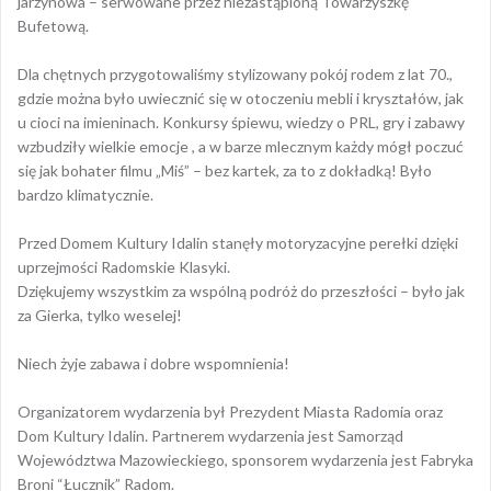
jarzynowa – serwowane przez niezastąpioną Towarzyszkę
Bufetową.
Dla chętnych przygotowaliśmy stylizowany pokój rodem z lat 70.,
gdzie można było uwiecznić się w otoczeniu mebli i kryształów, jak
u cioci na imieninach. Konkursy śpiewu, wiedzy o PRL, gry i zabawy
wzbudziły wielkie emocje , a w barze mlecznym każdy mógł poczuć
się jak bohater filmu „Miś” – bez kartek, za to z dokładką! Było
bardzo klimatycznie.
Przed Domem Kultury Idalin stanęły motoryzacyjne perełki dzięki
uprzejmości Radomskie Klasyki.
Dziękujemy wszystkim za wspólną podróż do przeszłości – było jak
za Gierka, tylko weselej!
Niech żyje zabawa i dobre wspomnienia!
Organizatorem wydarzenia był Prezydent Miasta Radomia oraz
Dom Kultury Idalin. Partnerem wydarzenia jest Samorząd
Województwa Mazowieckiego, sponsorem wydarzenia jest Fabryka
Broni “Łucznik” Radom.