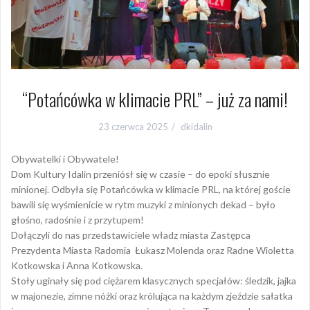
“Potańcówka w klimacie PRL” – już za nami!
23 czerwca 2025
dkidalin
Obywatelki i Obywatele!
Dom Kultury Idalin przeniósł się w czasie – do epoki słusznie
minionej. Odbyła się Potańcówka w klimacie PRL, na której goście
bawili się wyśmienicie w rytm muzyki z minionych dekad – było
głośno, radośnie i z przytupem!
Dołączyli do nas przedstawiciele władz miasta Zastępca
Prezydenta Miasta Radomia Łukasz Molenda oraz Radne Wioletta
Kotkowska i Anna Kotkowska.
Stoły uginały się pod ciężarem klasycznych specjałów: śledzik, jajka
w majonezie, zimne nóżki oraz królująca na każdym zjeździe sałatka