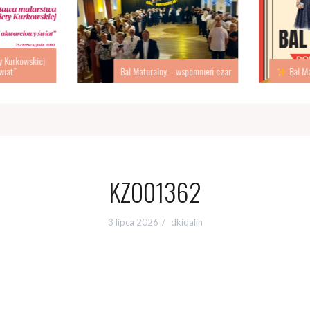
 Kurkowskiej
iat”
Bal Maturalny – wspomnień czar
Bal Ma
KZ001362
3 lipca 2026
dkidalin