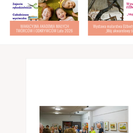
WAKACYJNA AKADEMIA MAŁYCH
Wystawa malarstwa Elżbiety
TWÓRCÓW I ODKRYWCÓW Lato 2026
„Mój akwarelowy św