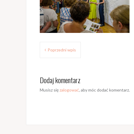
Z
Poprzedni wpis
o
b
Dodaj komentarz
a
c
Musisz się
zalogować
, aby móc dodać komentarz.
z
w
p
i