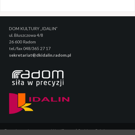
w
p
i
DOM KULTURY „IDALIN”
s
ul. Bluszczowa 4/8
y
26 600 Radom
tel./fax 048/365 27 17
sekretariat@dkidalin.radom.pl
Dumnie wspierane przez WordPressa
|
Szablon:
Oria
by