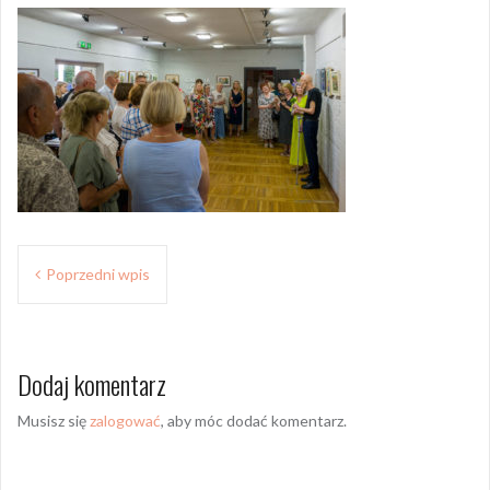
Z
Poprzedni wpis
o
b
Dodaj komentarz
a
c
Musisz się
zalogować
, aby móc dodać komentarz.
z