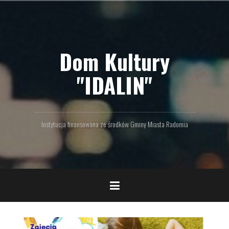
P
r
z
e
Dom Kultury
j
d
ź
"IDALIN"
d
o
t
r
Instytucja finansowana ze środków Gminy Miasta Radomia
e
ś
c
i