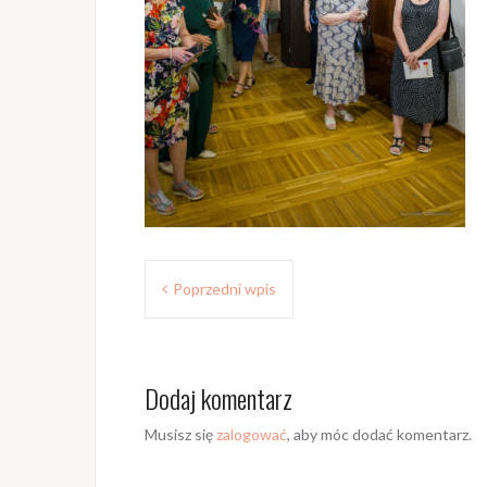
Z
Poprzedni wpis
o
b
Dodaj komentarz
a
c
Musisz się
zalogować
, aby móc dodać komentarz.
z