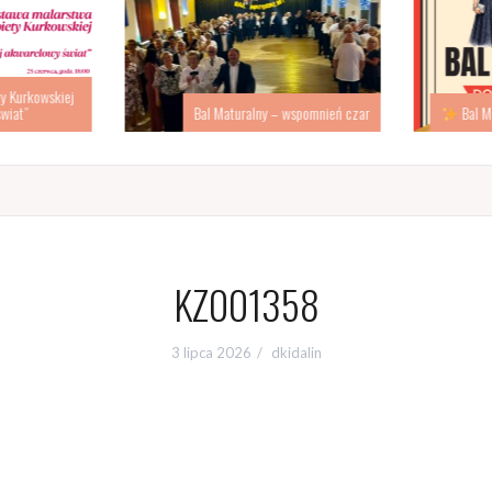
 Kurkowskiej
iat”
Bal Maturalny – wspomnień czar
Bal Ma
KZ001358
3 lipca 2026
dkidalin