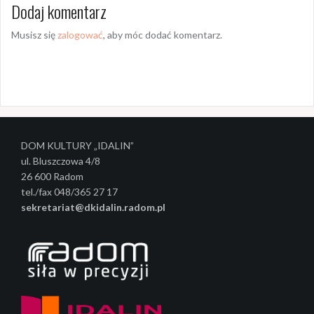
Dodaj komentarz
a
c
Musisz się
zalogować
, aby móc dodać komentarz.
z
w
p
i
DOM KULTURY „IDALIN”
s
ul. Bluszczowa 4/8
y
26 600 Radom
tel./fax 048/365 27 17
sekretariat@dkidalin.radom.pl