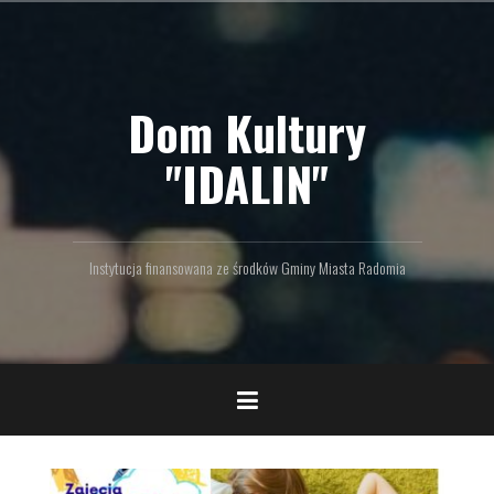
P
r
z
e
Dom Kultury
j
d
ź
"IDALIN"
d
o
t
r
Instytucja finansowana ze środków Gminy Miasta Radomia
e
ś
c
i