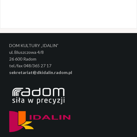
z
w
p
i
DOM KULTURY „IDALIN”
s
ul. Bluszczowa 4/8
y
26 600 Radom
tel./fax 048/365 27 17
sekretariat@dkidalin.radom.pl