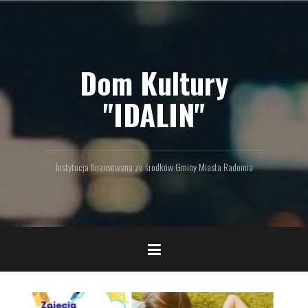
P
r
z
e
Dom Kultury
j
d
ź
"IDALIN"
d
o
t
r
Instytucja finansowana ze środków Gminy Miasta Radomia
e
ś
c
i