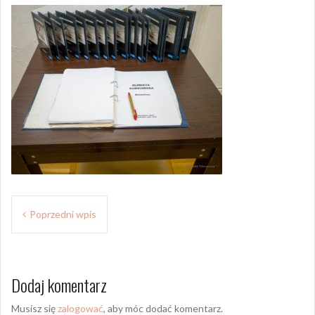
Z
Poprzedni wpis
o
b
Dodaj komentarz
a
c
Musisz się
zalogować
, aby móc dodać komentarz.