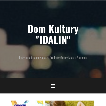
P
r
z
e
Dom Kultury
j
d
ź
"IDALIN"
d
o
t
r
Instytucja finansowana ze środków Gminy Miasta Radomia
e
ś
c
i