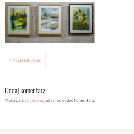
Z
Poprzedni wpis
o
b
Dodaj komentarz
a
c
Musisz się
zalogować
, aby móc dodać komentarz.
z
w
p