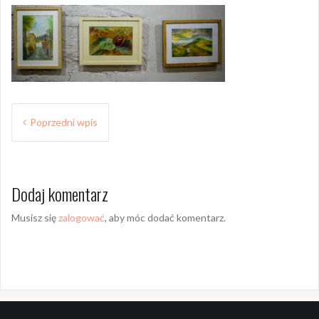
Z
Poprzedni wpis
o
b
Dodaj komentarz
a
c
Musisz się
zalogować
, aby móc dodać komentarz.
z
w
p
i