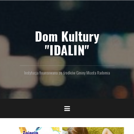
P
r
z
e
Dom Kultury
j
d
ź
"IDALIN"
d
o
t
r
Instytucja finansowana ze środków Gminy Miasta Radomia
e
ś
c
i