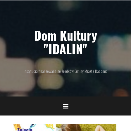
P
r
z
e
Dom Kultury
j
d
ź
"IDALIN"
d
o
t
r
Instytucja finansowana ze środków Gminy Miasta Radomia
e
ś
c
i