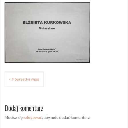
Z
Poprzedni wpis
o
b
Dodaj komentarz
a
c
Musisz się
zalogować
, aby móc dodać komentarz.