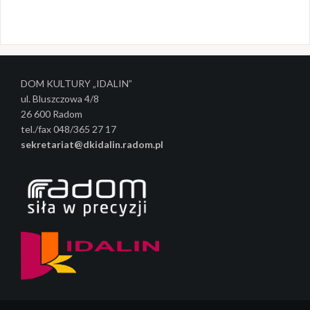
z
w
p
i
DOM KULTURY „IDALIN”
s
ul. Bluszczowa 4/8
y
26 600 Radom
tel./fax 048/365 27 17
sekretariat@dkidalin.radom.pl